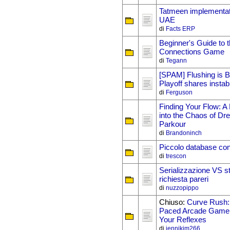
Tatmeen implementa
UAE
di
Facts ERP
Beginner's Guide to t
Connections Game
di
Tegann
[SPAM] Flushing is B
Playoff shares instabi
di
Ferguson
Finding Your Flow: A
into the Chaos of Dr
Parkour
di
Brandoninch
Piccolo database con
di
trescon
Serializzazione VS st
richiesta pareri
di
nuzzopippo
Chiuso:
Curve Rush: 
Paced Arcade Game 
Your Reflexes
di
jennikim266