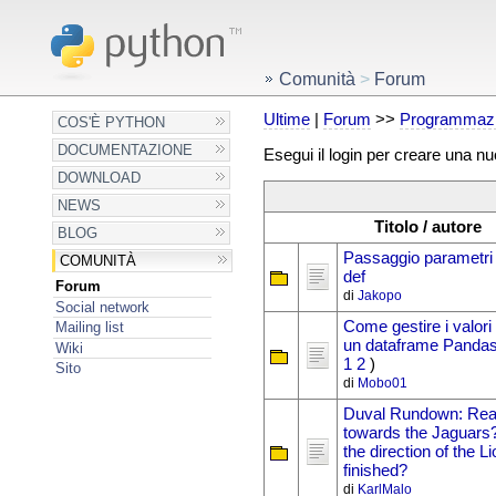
Comunità
>
Forum
Ultime
|
Forum
>>
Programmazi
COS'È PYTHON
DOCUMENTAZIONE
Esegui il login per creare una n
DOWNLOAD
NEWS
Titolo / autore
BLOG
Passaggio parametri 
COMUNITÀ
def
Forum
di
Jakopo
Social network
Come gestire i valori
Mailing list
un dataframe Panda
Wiki
1
2
)
Sito
di
Mobo01
Duval Rundown: Rea
towards the Jaguars?
the direction of the 
finished?
di
KarlMalo