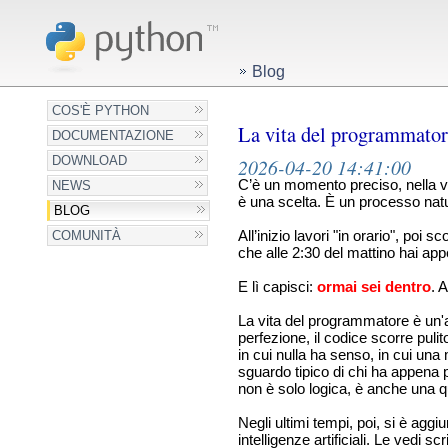
Blog
COS'È PYTHON
La vita del programmatore:
DOCUMENTAZIONE
DOWNLOAD
2026-04-20 14:41:00
C’è un momento preciso, nella vit
NEWS
è una scelta. È un processo natu
BLOG
COMUNITÀ
All’inizio lavori "in orario", poi
che alle 2:30 del mattino hai app
E lì capisci:
ormai sei dentro
. 
La vita del programmatore è un'a
perfezione, il codice scorre pulit
in cui nulla ha senso, in cui un
sguardo tipico di chi ha appena 
non è solo logica, è anche una 
Negli ultimi tempi, poi, si è agg
intelligenze artificiali. Le vedi 