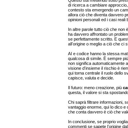
Questo sta mettendo sotto pressi
di ricerca a cambiare approccio,
contesto sta emergendo un camb
allora ciò che diventa davvero p
opinioni personali ed i casi real
In altre parole tutto ciò che non
ha davvero affrontato un problem
se perfettamente scritto. E ques
all'origine o meglio a ciò che ci 
AI e codice hanno la stessa ma
qualcosa di simile. È sempre più
non significa automaticamente ave
visione d'insieme il rischio è r
qui torna centrale il ruolo dell
capisce, valuta e decide.
Il futuro: meno creazione, più
ca
questa, il valore si sta spostand
Chi saprà filtrare informazioni, 
vantaggio enorme, qui lo dico e q
che conta davvero è ciò che vale
In conclusione, se proprio vogli
commenti se sapete l'origine da