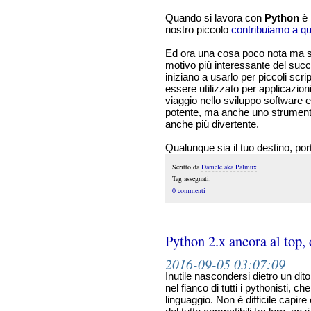
Quando si lavora con
Python
è 
nostro piccolo
contribuiamo a q
Ed ora una cosa poco nota ma so
motivo più interessante del suc
iniziano a usarlo per piccoli scr
essere utilizzato per applicazi
viaggio nello sviluppo software 
potente, ma anche uno strumento 
anche più divertente.
Qualunque sia il tuo destino, por
Scritto da
Daniele aka Palmux
Tag assegnati:
0 commenti
Python 2.x ancora al top,
2016-09-05 03:07:09
Inutile nascondersi dietro un dito,
nel fianco di tutti i pythonisti, c
linguaggio. Non è difficile capir