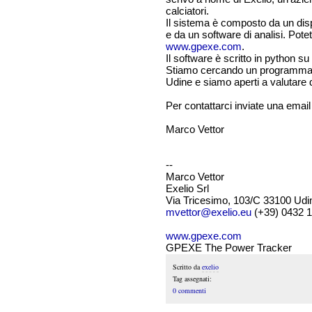
calciatori.
Il sistema è composto da un dispo
e da un software di analisi. Potet
www.gpexe.com
.
Il software è scritto in python 
Stiamo cercando un programmator
Udine e siamo aperti a valutare d
Per contattarci inviate una emai
Marco Vettor
--
Marco Vettor
Exelio Srl
Via Tricesimo, 103/C 33100 Udi
mvettor@exelio.eu
(+39) 0432 
www.gpexe.com
GPEXE The Power Tracker
Scritto da
exelio
Tag assegnati:
0 commenti