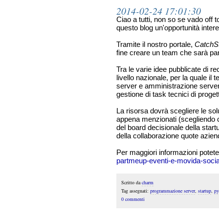
2014-02-24 17:01:30
Ciao a tutti, non so se vado off 
questo blog un'opportunità inter
Tramite il nostro portale,
CatchSt
fine creare un team che sarà par
Tra le varie idee pubblicate di r
livello nazionale, per la quale i
server e amministrazione server,
gestione di task tecnici di proget
La risorsa dovrà scegliere le sol
appena menzionati (scegliendo c
del board decisionale della start
della collaborazione quote aziend
Per maggiori informazioni potete
partmeup-eventi-e-movida-social
Scritto da
charm
Tag assegnati:
programmazione server
,
startup
,
py
0 commenti