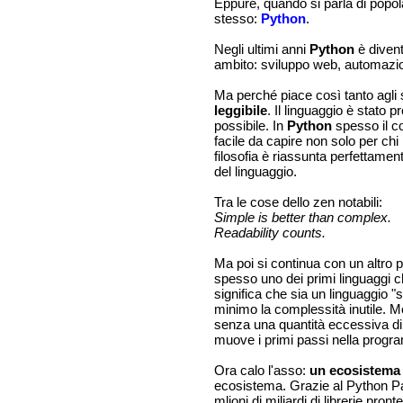
Eppure, quando si parla di popola
stesso:
Python
.
Negli ultimi anni
Python
è divent
ambito: sviluppo web, automazione
Ma perché piace così tanto agli 
leggibile
. Il linguaggio è stato p
possibile. In
Python
spesso il co
facile da capire non solo per ch
filosofia è riassunta perfettamen
del linguaggio.
Tra le cose dello zen notabili:
Simple is better than complex.
Readability counts.
Ma poi si continua con un altro
spesso uno dei primi linguaggi 
significa che sia un linguaggio "
minimo la complessità inutile. M
senza una quantità eccessiva di
muove i primi passi nella progra
Ora calo l'asso:
un ecosistema
ecosistema. Grazie al Python Pac
mlioni di miliardi di librerie pro