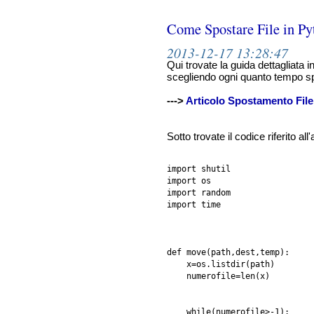
Come Spostare File in Py
2013-12-17 13:28:47
Qui trovate la guida dettagliata i
scegliendo ogni quanto tempo spo
--->
Articolo Spostamento File
Sotto trovate il codice riferito all'
import shutil

import os

import random

import time

def move(path,dest,temp):

    x=os.listdir(path)

    numerofile=len(x)  

    while(numerofile>-1):
