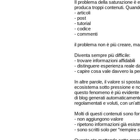
Il problema della saturazione è e
produca troppi contenuti. Quand
- articoli
- post
- tutorial
- codice
- commenti
il problema non è più creare, ma f
Diventa sempre più difficile:
- trovare informazioni affidabili
- distinguere esperienza reale d
- capire cosa vale davvero la p
In altre parole, il valore si spos
ecosistema sotto pressione e n
questo fenomeno è più evidente è
di blog generati automaticamente, 
regolamentati e voluti, con un'a
Molti di questi contenuti sono f
- non aggiungono valore
- ripetono informazioni già esiste
- sono scritti solo per “riempire 