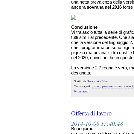
una netta prevalenza della version
ancora sovrana nel 2016
forse 
Conclusione
Vi tralascio tutta la serie di gr
tutti simili al precedente. Che s
che la versione del linguaggio 2.
che i programmatori sono pigri 
pigrizia ma un'analisi tra costi e
nel 2020, quindi anche in ques
La versione 2.7 regna è vero, ma 
designata.
Scritto da
Daniele aka Palmux
Tag assegnati:
python
,
programmazione
,
versioni
0 commenti
Offerta di lavoro
2014-10-08 15:40:48
Buongiorno,
scrivo a nome di Exelio, un'azi