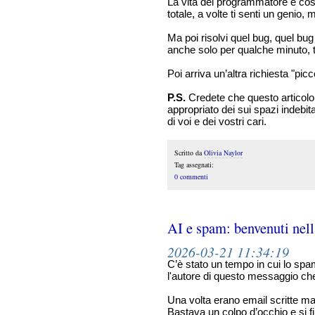
La vita del programmatore è così
totale, a volte ti senti un genio
Ma poi risolvi quel bug, quel bu
anche solo per qualche minuto, 
Poi arriva un’altra richiesta "picc
P.S.
Credete che questo articolo 
appropriato dei sui spazi indebi
di voi e dei vostri cari.
Scritto da
Olivia Naylor
Tag assegnati:
0 commenti
AI e spam: benvenuti nell’
2026-03-21 11:34:19
C’è stato un tempo in cui lo spa
l'autore di questo messaggio ch
Una volta erano email scritte ma
Bastava un colpo d’occhio e si f