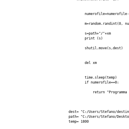
        numerofile=numerofile-
        m=random.randint(0, nu
        s=path+"/"+xm 

    	print (s)

        shutil.move(s,dest)   
        del xm

        time.sleep(temp)

        if numerofile==0:

            return "Programma 
dest= "C:/Users/Stefano/destin
path= "C:/Users/Stefano/Deskto
temp= 1800
