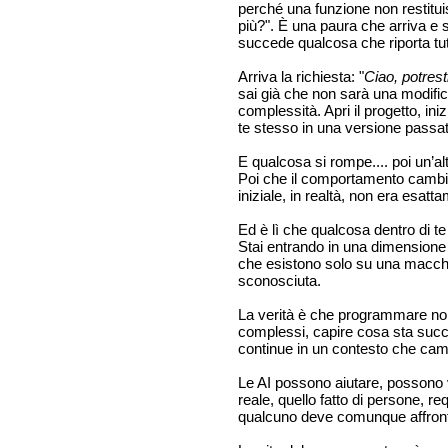
perché una funzione non restitui
più?". È una paura che arriva e 
succede qualcosa che riporta tutt
Arriva la richiesta: "
Ciao, potrest
sai già che non sarà una modific
complessità. Apri il progetto, in
te stesso in una versione passat
E qualcosa si rompe.... poi un’al
Poi che il comportamento cambia
iniziale, in realtà, non era esatt
Ed è lì che qualcosa dentro di 
Stai entrando in una dimensione 
che esistono solo su una macchi
sconosciuta.
La verità è che programmare non 
complessi, capire cosa sta suc
continue in un contesto che camb
Le AI possono aiutare, possono ve
reale, quello fatto di persone, r
qualcuno deve comunque affront