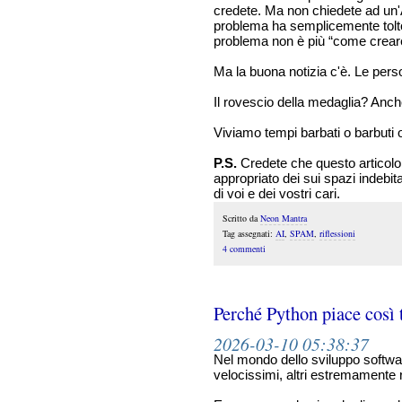
credete. Ma non chiedete ad un'AI
problema ha semplicemente tolto 
problema non è più “come creare
Ma la buona notizia c'è. Le per
Il rovescio della medaglia? Anch
Viviamo tempi barbati o barbuti o
P.S.
Credete che questo articolo 
appropriato dei sui spazi indebi
di voi e dei vostri cari.
Scritto da
Neon Mantra
Tag assegnati:
AI
,
SPAM
,
riflessioni
4 commenti
Perché Python piace così t
2026-03-10 05:38:37
Nel mondo dello sviluppo softwa
velocissimi, altri estremamente ri