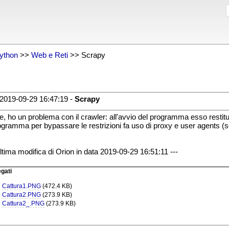
ython
>>
Web e Reti
>> Scrapy
2019-09-29 16:47:19 -
Scrapy
e, ho un problema con il crawler: all'avvio del programma esso restituisc
rogramma per bypassare le restrizioni fa uso di proxy e user agents (
Ultima modifica di Orion in data 2019-09-29 16:51:11 ---
egati
Cattura1.PNG
(472.4 KB)
Cattura2.PNG
(273.9 KB)
Cattura2_.PNG
(273.9 KB)