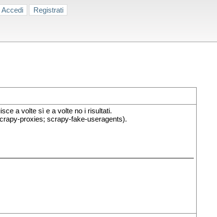
Accedi
Registrati
e a volte sì e a volte no i risultati.
scrapy-proxies; scrapy-fake-useragents).