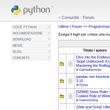
Comunità
>
Forum
Ultime
|
Forum
>>
Programmazi
COS'È PYTHON
DOCUMENTAZIONE
Esegui il login per creare una n
DOWNLOAD
NEWS
Titolo / autore
BLOG
Dive into the Endless
COMUNITÀ
Slope Unblocked: A G
Mastering the Rollin
di
DakotaBannister
pandas non funziona
3.10
di
PyDax
[SPAM] Snow Rider 
Coolest Ride of Winte
di
matesniveling
Glide and Grind: Ult