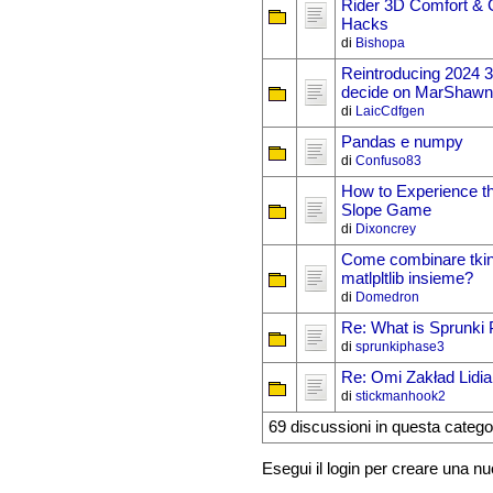
Rider 3D Comfort & 
Hacks
di
Bishopa
Reintroducing 2024 3
decide on MarShawn
di
LaicCdfgen
Pandas e numpy
di
Confuso83
How to Experience the
Slope Game
di
Dixoncrey
Come combinare tkin
matlpltlib insieme?
di
Domedron
Re: What is Sprunki
di
sprunkiphase3
Re: Omi Zakład Lidia
di
stickmanhook2
69 discussioni in questa catego
Esegui il login per creare una n