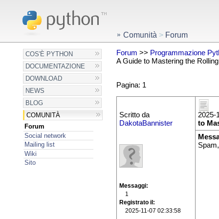
Comunità
>
Forum
Forum
>>
Programmazione Pyt
COS'È PYTHON
A Guide to Mastering the Rollin
DOCUMENTAZIONE
DOWNLOAD
Pagina: 1
NEWS
BLOG
Scritto da
2025-1
COMUNITÀ
DakotaBannister
to Mas
Forum
Social network
Messa
Mailing list
Spam,
Wiki
Sito
Messaggi
1
Registrato il
2025-11-07 02:33:58