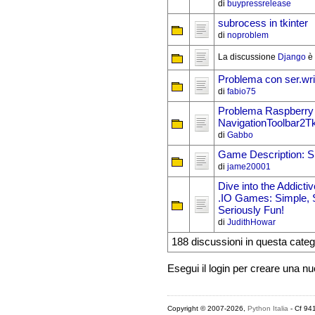
di
buypressrelease
subrocess in tkinter
di
noproblem
La discussione
Django
è 
Problema con ser.wri
di
fabio75
Problema Raspberry
NavigationToolbar2T
di
Gabbo
Game Description: S
di
jame20001
Dive into the Addicti
.IO Games: Simple, S
Seriously Fun!
di
JudithHowar
188 discussioni in questa categ
Esegui il login per creare una n
Copyright © 2007-2026,
Python Italia
- Cf 94