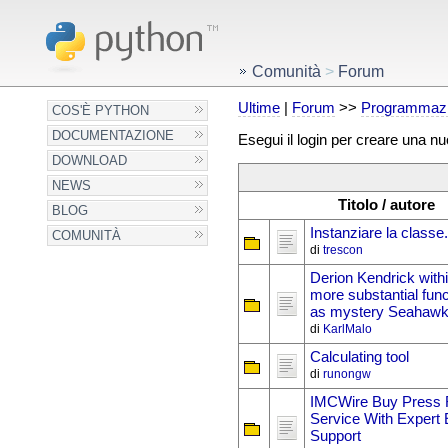
Comunità
>
Forum
Ultime
|
Forum
>>
Programmazi
COS'È PYTHON
DOCUMENTAZIONE
Esegui il login per creare una n
DOWNLOAD
NEWS
Titolo / autore
BLOG
Instanziare la classe.
COMUNITÀ
di
trescon
Derion Kendrick within
more substantial func
as mystery Seahawk
di
KarlMalo
Calculating tool
di
runongw
IMCWire Buy Press 
Service With Expert E
Support